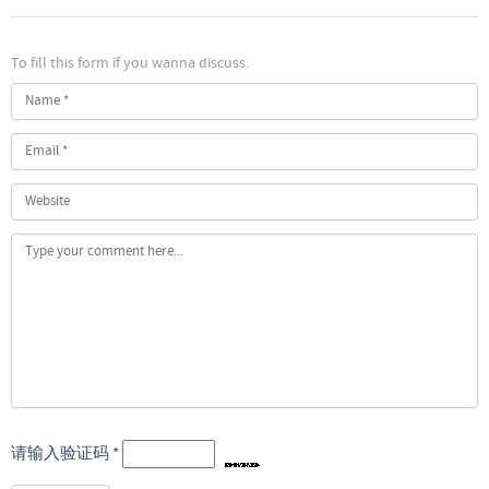
To fill this form if you wanna discuss.
请输入验证码
*