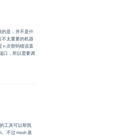
烦的是，并不是什
言不太重要的机器
过 n 次密码错误直
因为我改过端口，所以需要调
之类的工具可以帮我
不过 mosh 基