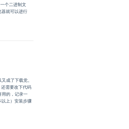
载，一个二进制文
上通过浏览器就可以进行
以又成了下载党。
成功，还需要改下代码
单好用的，记录一
.5 版本以上）安装步骤