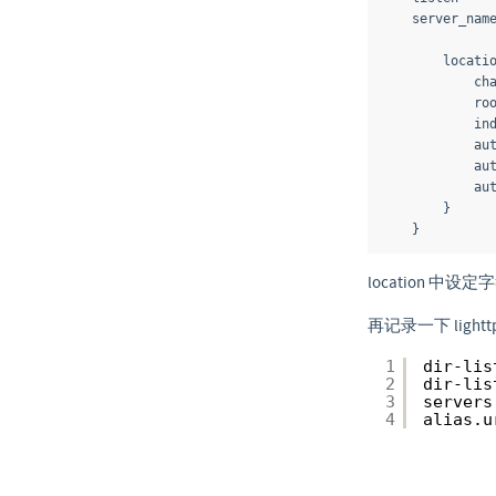
    server_name  192.168.1.148;

        location / {

            charset utf-8,gbk;

            root   /data1;

            index  index.php index.html index.htm;

            autoindex on;

            autoindex_exact_size off;

            autoindex_localtime on;

        }

    }
location 
再记录一下 light
1
dir-lis
2
dir-lis
3
servers
4
alias.u