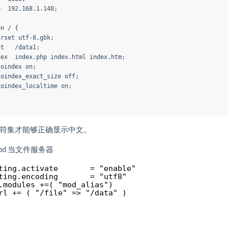
中设定字符集才能够正确显示中文。
tpd 当文件服务器
ting.activate       = "enable"
ting.encoding       = "utf8"
.modules +=( "mod_alias")
rl += ( "/file" => "/data" )